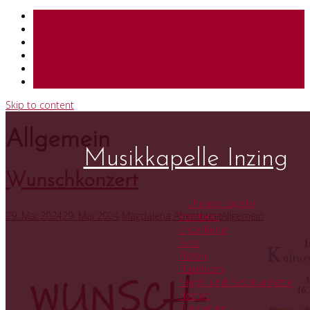
Skip to content
Allgemein
Musikkapelle Inzing
Wunschkonzert
Unsere Kapelle
29. Mai 2024
29. Mai 2024
Magdalena Abenthung
Allgemein
Vorstand
Erste Reihe
Bass
Flöten
Flügelhorn
Fagott und Bassklarinette
Hörner
Klarinetten