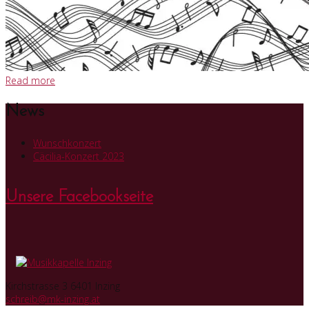
Read more
News
Wunschkonzert
Cäcilia-Konzert 2023
Unsere Facebookseite
Kirchstrasse 3 6401 Inzing
schreib@mk-inzing.at