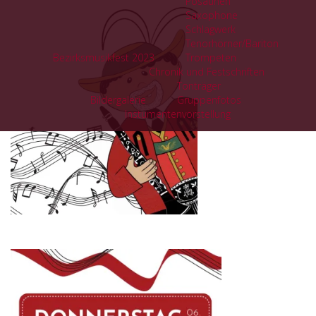
Posaunen
Saxophone
Schlagwerk
Tenorhörner/Bariton
Bezirksmusikfest 2023
Trompeten
Chronik und Festschriften
Tonträger
Bildergalerie
Gruppenfotos
Instumentenvorstellung