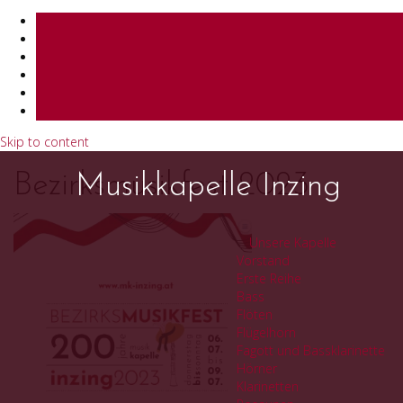
Skip to content
Bezirksmusikfest 2023
Musikkapelle Inzing
Unsere Kapelle
Vorstand
Erste Reihe
Bass
Flöten
Flügelhorn
Fagott und Bassklarinette
Hörner
Klarinetten